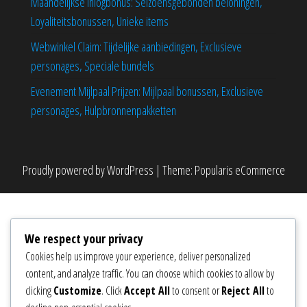
Maandelijkse inlogbonus: Seizoensgebonden beloningen,
Loyaliteitsbonussen, Unieke items
Webwinkel Claim: Tijdelijke aanbiedingen, Exclusieve
personages, Speciale bundels
Evenement Mijlpaal Prijzen: Mijlpaal bonussen, Exclusieve
personages, Hulpbronnenpakketten
Proudly powered by
WordPress
|
Theme:
Popularis eCommerce
We respect your privacy
Cookies help us improve your experience, deliver personalized
content, and analyze traffic. You can choose which cookies to allow by
clicking
Customize
. Click
Accept All
to consent or
Reject All
to